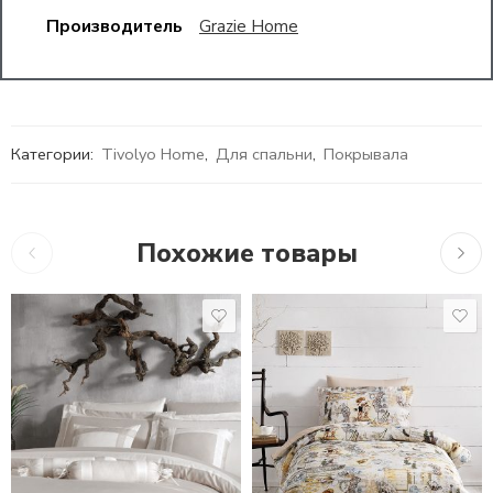
Производитель
Grazie Home
Категории:
Tivolyo Home
,
Для спальни
,
Покрывала
Похожие товары
10,755
₽
1,5 СПАЛЬНЫЙ
13,660
₽
–
22,448
₽
17,8