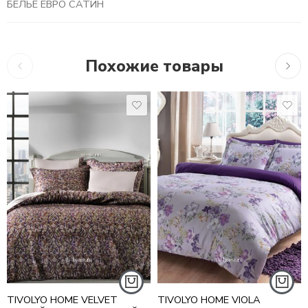
БЕЛЬЕ ЕВРО САТИН
Похожие товары
10,755
₽
–
17,716
₽
16,279
₽
10,7
1,5 СПАЛЬНЫЙ
ЕВРО
ЕВРО MAXI
СЕМЕЙНЫЙ
TIVOLYO HOME VELVET
TIVOLYO HOME VIOLA