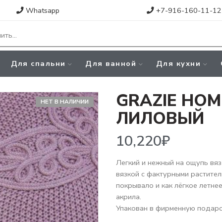
Whatsapp
+7-916-160-11-12
Для спальни
Для ванной
Для кухни
GRAZIE HOM
НЕТ В НАЛИЧИИ
ЛИЛОВЫЙ
10,220
₽
Легкий и нежный на ощупь вяз
вязкой с фактурными растител
покрывало и как лёгкое летне
акрила.
Упакован в фирменную подаро