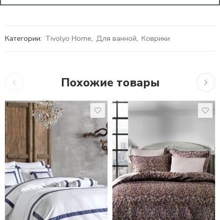
Категории:
Tivolyo Home
,
Для ванной
,
Коврики
Похожие товары
10,7
1,5 СПАЛЬНЫЙ
13,660
₽
–
22,448
₽
16,279
₽
ЕВРО
ЕВРО MAXI