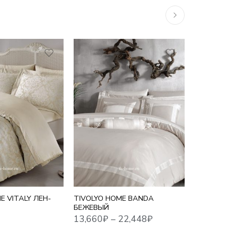
1,5 СПАЛЬНЫЙ
10,755
₽
13,660
₽
–
22,448
₽
ЕВРО
ЕВРО MAXI
СЕМЕЙНЫЙ
E VITALY ЛЕН-
TIVOLYO HOME BANDA
TIVOLYO
БЕЖЕВЫЙ