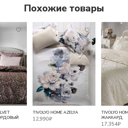
Похожие товары
12,990
₽
17,354
₽
ELVET
TIVOLYO HOME AZELYA
TIVOLYO HOM
ОРДОВЫЙ
ЖАККАРД