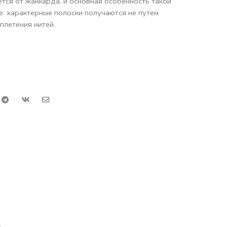
ется от жаккарда, и основная особенность такой
ке: характерные полоски получаются не путем
еплетения нитей.