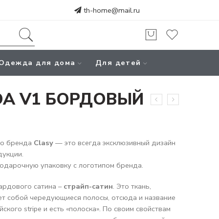
th-home@mail.ru
Одежда для дома
Для детей
DA V1 БОРДОВЫЙ
го бренда
Clasy
— это всегда эксклюзивный дизайн
дукции.
одарочную упаковку с логотипом бренда.
ардового сатина –
страйп-сатин
. Это ткань,
ет собой чередующиеся полосы, отсюда и название
ского stripe и есть «полоска». По своим свойствам